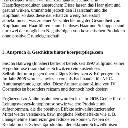
Haarpflegeprodukten ansprechen: Diese lassen das Haar glatt und
gesund wirken, ummanteln jedoch den Haarschaft und die
Kopfhaut, so dass diese dauerhaft zu wenig Sauerstoff
abbekommen, was zu einer Verschlechterung der Gesundheit von
Kopfhaut und Haar führen kann. Lebloses Haar und Schuppen sind
nur zwei der möglichen Negativfolgen von kosmetischen Produkten
ohne positive Grundeigenschaft.
3. Anspruch & Geschichte hinter koerperpflege.com
Sascha Ballweg (Inhaber) bertreibt bereits seit
1997
aufgrund seiner
Hyperhidrose (krankhaftes Schwitzen) ein kostenloses
Selbsthilfeforum gegen übermäßiges Schwitzen & Körpergeruch.
Im Jahr
2005
wurde schwitzen.com als Fachhandel für AHC-
Antitranspirante gegründet. Diese Antitranspirant-Linie von JV
Cosmetics ist besonders reizarm und dennoch hoch dosiert.
Ergänzend zu Antitranspiranten wurden im Jahr
2016
Geräte für die
Leitungswasser-Iontophorese sowie weitere Produkte mit
aufgenommen, die die positiven Effekte schweißreduzierender
Mittel weiter verstärken, bzw. mögliche Nebeneffekte wie z. B.
unangenehme Hautreizungen reduzieren können. Neben der
Reduktion der Schweißproduktion der ekkrinen Schweißdrüsen