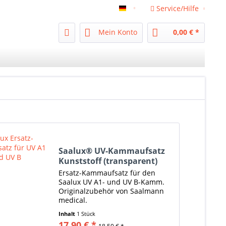
Service/Hilfe
uv-geraet.com
Mein Konto
0,00 € *
Saalux® UV-Kammaufsatz
Kunststoff (transparent)
Ersatz-Kammaufsatz für den
Saalux UV A1- und UV B-Kamm.
Originalzubehör von Saalmann
medical.
Inhalt
1 Stück
17,90 € *