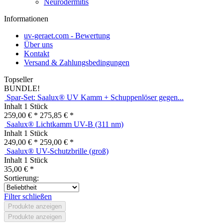
Neurodermitis
Informationen
uv-geraet.com - Bewertung
Über uns
Kontakt
Versand & Zahlungsbedingungen
Topseller
BUNDLE!
Spar-Set: Saalux® UV Kamm + Schuppenlöser gegen...
Inhalt
1 Stück
259,00 € *
275,85 € *
Saalux® Lichtkamm UV-B (311 nm)
Inhalt
1 Stück
249,00 € *
259,00 € *
Saalux® UV-Schutzbrille (groß)
Inhalt
1 Stück
35,00 € *
Sortierung:
Filter schließen
Produkte anzeigen
Produkte anzeigen