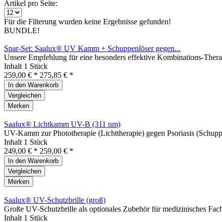
Artikel pro Seite:
Für die Filterung wurden keine Ergebnisse gefunden!
BUNDLE!
Spar-Set: Saalux® UV Kamm + Schuppenlöser gegen...
Unsere Empfehlung für eine besonders effektive Kombinations-Therap
Inhalt
1 Stück
259,00 € *
275,85 € *
In den
Warenkorb
Vergleichen
Merken
Saalux® Lichtkamm UV-B (311 nm)
UV-Kamm zur Phototherapie (Lichttherapie) gegen Psoriasis (Schuppe
Inhalt
1 Stück
249,00 € *
259,00 € *
In den
Warenkorb
Vergleichen
Merken
Saalux® UV-Schutzbrille (groß)
Große UV-Schutzbrille als optionales Zubehör für medizinisches Fac
Inhalt
1 Stück